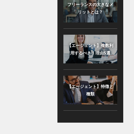
フリーランスの大きなメ
リットとは？
【エージェント】複数利
用するべき！理由5選
【エージェント】特徴と
種類