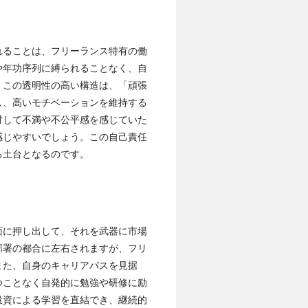
れることは、フリーランス特有の働
や年功序列に縛られることなく、自
。この透明性の高い構造は、「頑張
し、高いモチベーションを維持する
対して不満や不公平感を感じていた
感じやすいでしょう。この自己責任
る土台となるのです。
面に押し出して、それを武器に市場
部署の都合に左右されますが、フリ
また、自身のキャリアパスを見据
つことなく自発的に勉強や研修に励
投資による学習を直結でき、継続的