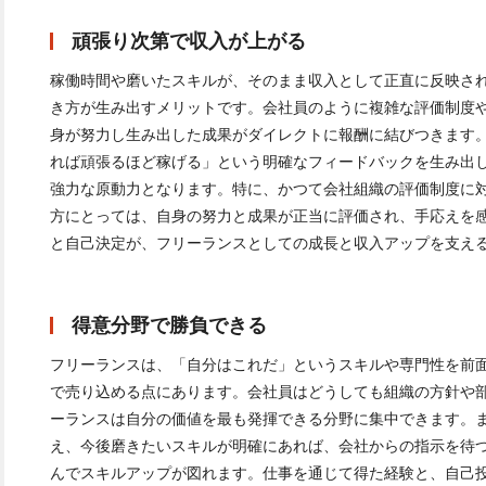
頑張り次第で収入が上がる
稼働時間や磨いたスキルが、そのまま収入として正直に反映さ
き方が生み出すメリットです。会社員のように複雑な評価制度
身が努力し生み出した成果がダイレクトに報酬に結びつきます
れば頑張るほど稼げる」という明確なフィードバックを生み出
強力な原動力となります。特に、かつて会社組織の評価制度に
方にとっては、自身の努力と成果が正当に評価され、手応えを
と自己決定が、フリーランスとしての成長と収入アップを支え
得意分野で勝負できる
フリーランスは、「自分はこれだ」というスキルや専門性を前
で売り込める点にあります。会社員はどうしても組織の方針や
ーランスは自分の価値を最も発揮できる分野に集中できます。
え、今後磨きたいスキルが明確にあれば、会社からの指示を待
んでスキルアップが図れます。仕事を通じて得た経験と、自己