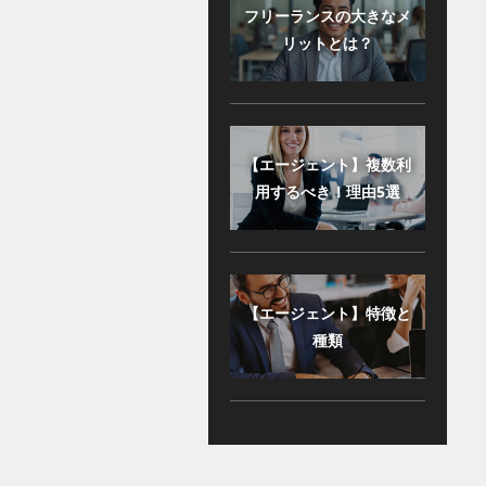
フリーランスの大きなメ
リットとは？
【エージェント】複数利
用するべき！理由5選
【エージェント】特徴と
種類