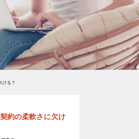
欠ける？
！契約の柔軟さに欠け