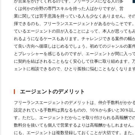
が営業をかけてくれるのです。フリーランスになる人の多
くは何かの分野の専門スキルを持った人ばかりですが、営
業に関しては苦手意識を持っている人も少なくありません。そ
揮できるのも、フリーランスエージェントがあるからこそです
ているエージェントの目が入ることによって、本人が思っても
れるようになるケースもあります。チャレンジできる案件の幅
て良い方向へ循環しはじめるでしょう。初めてのジャンルの案
とプレッシャーを感じるものですが、エージェントが間に入っ
に契約を結ばされることもなく安心して仕事に取り組めます。
ェントに相談できるので、ひとり孤独に悩むこともなくなりま
エージェントのデメリット
フリーランスエージェントのデメリットは、仲介手数料がかか
設定されている手数料は異なるものの、10％から多いと30％
す。ただし、エージェントだからこそ取り付けられる高報酬で
数料分を抜いても個人で営業するよりは高報酬かもしれません
にも、エージェントは複数登録しておくことが大切です。また